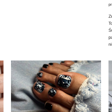
p
Z
T
Ś
p
n