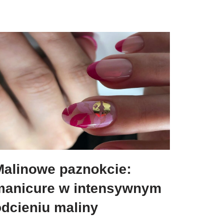
Malinowe paznokcie:
manicure w intensywnym
odcieniu maliny