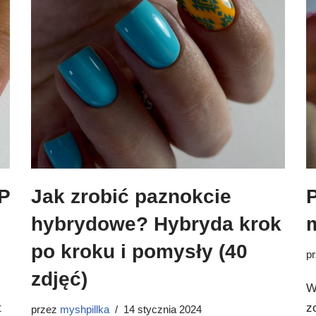
P
Jak zrobić paznokcie
hybrydowe? Hybryda krok
po kroku i pomysły (40
p
zdjęć)
W
t
z
przez
myshpillka
14 stycznia 2024