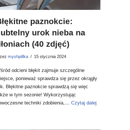
łękitne paznokcie:
ubtelny urok nieba na
łoniach (40 zdjęć)
rzez
myshpillka
15 stycznia 2024
śród odcieni błękit zajmuje szczególne
iejsce, ponieważ sprawdza się przez okrągły
ok. Błękitne paznokcie sprawdzą się więc
akże w tym sezonie! Wykorzystując
owoczesne techniki zdobienia,…
Czytaj dalej