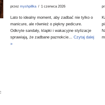
przez
myshpillka
1 czerwca 2026
p
Lato to idealny moment, aby zadbać nie tylko o
K
manicure, ale również o piękny pedicure.
p
Odkryte sandały, klapki i wakacyjne stylizacje
N
sprawiają, że zadbane paznokcie…
Czytaj dalej
m
»
c