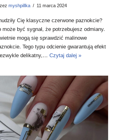
rzez
myshpillka
11 marca 2024
nudziły Cię klasyczne czerwone paznokcie?
o może być sygnał, że potrzebujesz odmiany.
wietnie mogą się sprawdzić malinowe
aznokcie. Tego typu odcienie gwarantują efekt
iezwykle delikatny,…
Czytaj dalej »