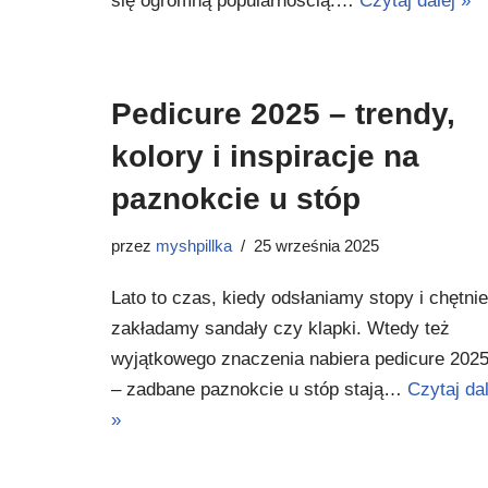
się ogromną popularnością.…
Czytaj dalej »
Pedicure 2025 – trendy,
kolory i inspiracje na
paznokcie u stóp
przez
myshpillka
25 września 2025
Lato to czas, kiedy odsłaniamy stopy i chętnie
zakładamy sandały czy klapki. Wtedy też
wyjątkowego znaczenia nabiera pedicure 202
– zadbane paznokcie u stóp stają…
Czytaj dal
»