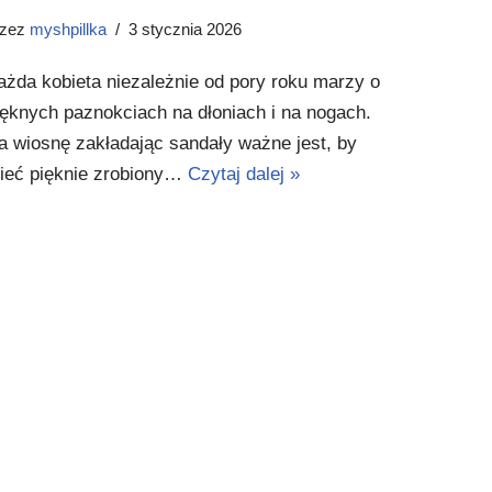
rzez
myshpillka
3 stycznia 2026
ażda kobieta niezależnie od pory roku marzy o
ięknych paznokciach na dłoniach i na nogach.
a wiosnę zakładając sandały ważne jest, by
ieć pięknie zrobiony…
Czytaj dalej »