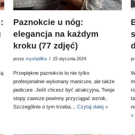
:
Paznokcie u nóg:
B
u
elegancja na każdym
s
kroku (77 zdjęć)
d
przez
myshpillka
15 stycznia 2024
p
ią
Przepiękne paznokcie to nie tylko
W
profesjonalnie wykonany manicure, ale także
m
pedicure. Jeśli chcesz być atrakcyjna, Twoje
r
stopy zawsze powinny przyciągać wzrok.
t
Szczególnie o tym trzeba…
Czytaj dalej »
n
»