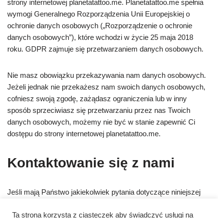
strony internetowej planetatattoo.me. Planetatattoo.me spełnia
wymogi Generalnego Rozporządzenia Unii Europejskiej o
ochronie danych osobowych („Rozporządzenie o ochronie
danych osobowych”), które wchodzi w życie 25 maja 2018
roku. GDPR zajmuje się przetwarzaniem danych osobowych.
Nie masz obowiązku przekazywania nam danych osobowych.
Jeżeli jednak nie przekażesz nam swoich danych osobowych,
cofniesz swoją zgodę, zażądasz ograniczenia lub w inny
sposób sprzeciwiasz się przetwarzaniu przez nas Twoich
danych osobowych, możemy nie być w stanie zapewnić Ci
dostępu do strony internetowej planetatattoo.me.
Kontaktowanie się z nami
Jeśli mają Państwo jakiekolwiek pytania dotyczące niniejszej
Polityki Prywatności, praktyk stosowanych na tej stronie lub
Państwa postępowania z tą stroną, prosimy o kontakt.
Ta strona korzysta z ciasteczek aby świadczyć usługi na