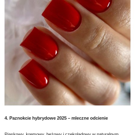
4. P
aznokcie hybrydowe 2025 – m
leczne odcienie
Piaskowy, kremowy, beżowy i czekoladowy w naturalnym,