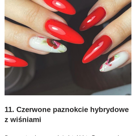
11. C
zerwone paznokcie hybrydowe
z w
iśniami