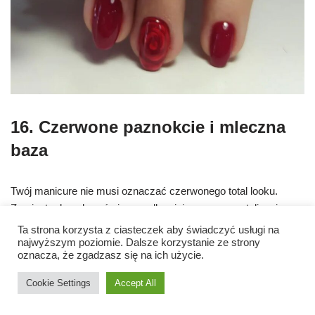
16. Czerwone paznokcie i mleczna
baza
Twój manicure nie musi oznaczać czerwonego total looku.
Zamiast zdecydować się na całkowicie czerwoną stylizację,
rozważ użycie mlecznobiałej bazy, aby uzyskać większy
Ta strona korzysta z ciasteczek aby świadczyć usługi na
kontrast. W ten sposób efekt będzie odrobinę bardziej neutralny.
najwyższym poziomie. Dalsze korzystanie ze strony
oznacza, że zgadzasz się na ich użycie.
Cookie Settings
Accept All