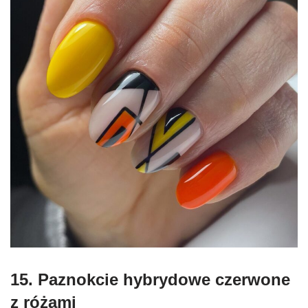
15. P
aznokcie hybrydowe czerwone
z
różami