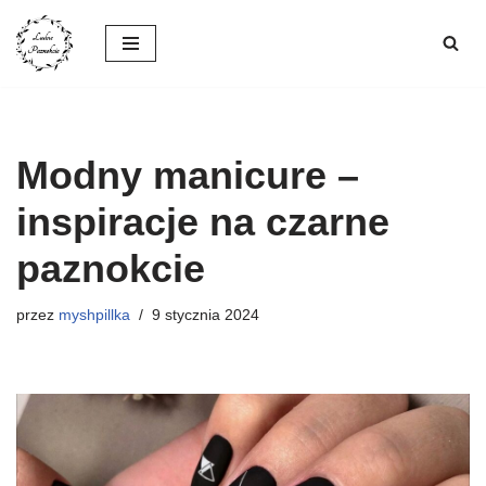
Przejdź
do
treści
Modny manicure –
inspiracje na czarne
paznokcie
przez
myshpillka
9 stycznia 2024