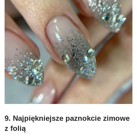
9. N
ajpiękniejsze paznokcie zimowe
z f
olią