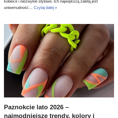
kobiece i niezwykle stylowe. Ich największą zaletą jest
uniwersalność…
Czytaj dalej »
Paznokcie lato 2026 –
najmodniejsze trendy, kolory i