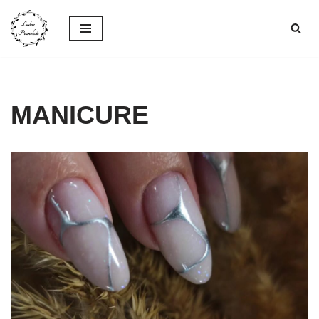
Przejdź
do
treści
MANICURE